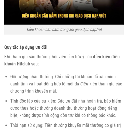
Điều khoản cần nắm trong khi giao dịch nạp/rút
Quy tắc áp dụng ưu đãi
Khi tham gia săn thưởng, hội viên cần lưu ý các
điều kiện điều
khoản Hitclub
sau:
Đối tượng nhận thưởng: Chỉ những tài khoản đã xác minh
danh tính và hoạt động hợp lệ mới đủ điều kiện tham gia các
chương trình khuyến mãi.
Tính độc lập của sự kiện: Các ưu đãi như hoàn trả, bảo hiểm
cược thua hoặc thưởng doanh thu thường hoạt động riêng
biệt, không được tính cộng dồn trừ khi có thông báo khác.
Thời hạn sử dụng: Tiền thưởng khuyến mãi thường có giá trị