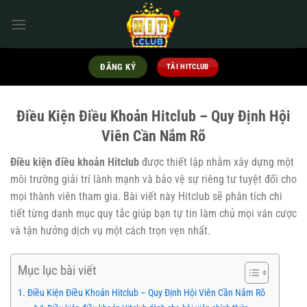
Bỏ
qua
nội
dung
ĐĂNG KÝ
TẢI HITCLUB
Điều Kiện Điều Khoản Hitclub – Quy Định Hội
Viên Cần Nắm Rõ
Điều kiện điều khoản Hitclub
được thiết lập nhằm xây dựng một
môi trường giải trí lành mạnh và bảo vệ sự riêng tư tuyệt đối cho
mọi thành viên tham gia. Bài viết này Hitclub sẽ phân tích chi
tiết từng danh mục quy tắc giúp bạn tự tin làm chủ mọi ván cược
và tận hưởng dịch vụ một cách trọn vẹn nhất.
Mục lục bài viết
Điều Kiện Điều Khoản Hitclub – Quy Định Hội Viên Cần Nắm Rõ