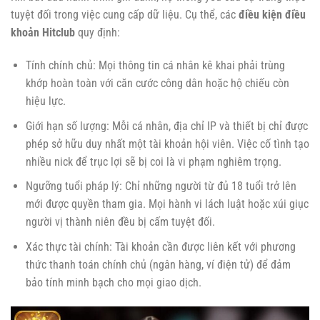
tuyệt đối trong việc cung cấp dữ liệu. Cụ thể, các
điều kiện điều
khoản Hitclub
quy định:
Tính chính chủ: Mọi thông tin cá nhân kê khai phải trùng
khớp hoàn toàn với căn cước công dân hoặc hộ chiếu còn
hiệu lực.
Giới hạn số lượng: Mỗi cá nhân, địa chỉ IP và thiết bị chỉ được
phép sở hữu duy nhất một tài khoản hội viên. Việc cố tình tạo
nhiều nick để trục lợi sẽ bị coi là vi phạm nghiêm trọng.
Ngưỡng tuổi pháp lý: Chỉ những người từ đủ 18 tuổi trở lên
mới được quyền tham gia. Mọi hành vi lách luật hoặc xúi giục
người vị thành niên đều bị cấm tuyệt đối.
Xác thực tài chính: Tài khoản cần được liên kết với phương
thức thanh toán chính chủ (ngân hàng, ví điện tử) để đảm
bảo tính minh bạch cho mọi giao dịch.