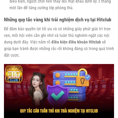
điều kiện, người chơi nên thay đổi mật khẩu định kỳ 3 tháng
một lần để tăng cường lớp phòng thủ.
Những quy tắc vàng khi trải nghiệm dịch vụ tại Hitclub
Để đảm bảo quyền lợi tối ưu và có những giây phút giải trí trọn
vẹn, mỗi hội viên cần ghi nhớ và tuân thủ nghiêm ngặt các nội
dung dưới đây. Việc nắm rõ
điều kiện điều khoản Hitclub
sẽ
giúp bạn tránh được những rắc rối không đáng có trong quá trình
đặt cược.