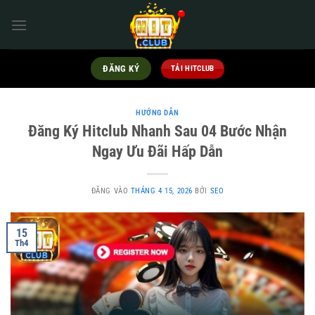
Bỏ
qua
nội
dung
ĐĂNG KÝ
TẢI HITCLUB
HƯỚNG DẪN
Đăng Ký Hitclub Nhanh Sau 04 Bước Nhận
Ngay Ưu Đãi Hấp Dẫn
ĐĂNG VÀO
THÁNG 4 15, 2026
BỞI
SEO
15
Th4