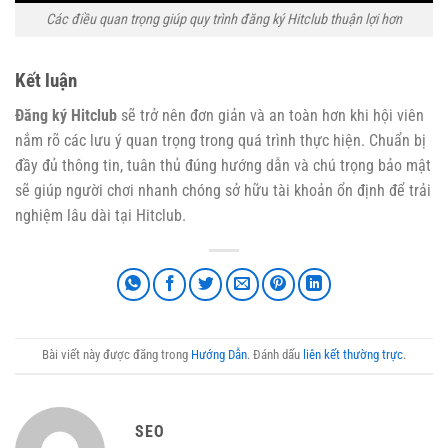
Các điều quan trọng giúp quy trình đăng ký Hitclub thuận lợi hơn
Kết luận
Đăng ký Hitclub
sẽ trở nên đơn giản và an toàn hơn khi hội viên
nắm rõ các lưu ý quan trọng trong quá trình thực hiện. Chuẩn bị
đầy đủ thông tin, tuân thủ đúng hướng dẫn và chú trọng bảo mật
sẽ giúp người chơi nhanh chóng sở hữu tài khoản ổn định để trải
nghiệm lâu dài tại Hitclub.
Bài viết này được đăng trong
Hướng Dẫn
. Đánh dấu
liên kết thường trực
.
SEO