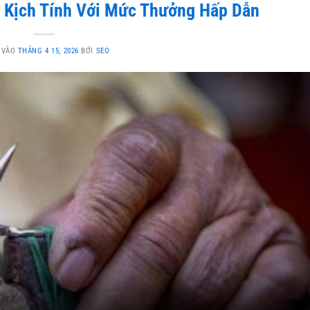
 Kịch Tính Với Mức Thưởng Hấp Dẫn
 VÀO
THÁNG 4 15, 2026
BỞI
SEO