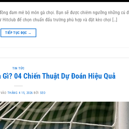
ng đồng đam mê bộ môn gà chọi. Bạn sẽ được chiêm ngưỡng những cú 
từ Hitclub để chọn chuẩn đấu trường phù hợp và đặt kèo chọi […]
TIẾP TỤC ĐỌC
→
TIN TỨC
 Gì? 04 Chiến Thuật Dự Đoán Hiệu Quả
 VÀO
THÁNG 4 15, 2026
BỞI
SEO