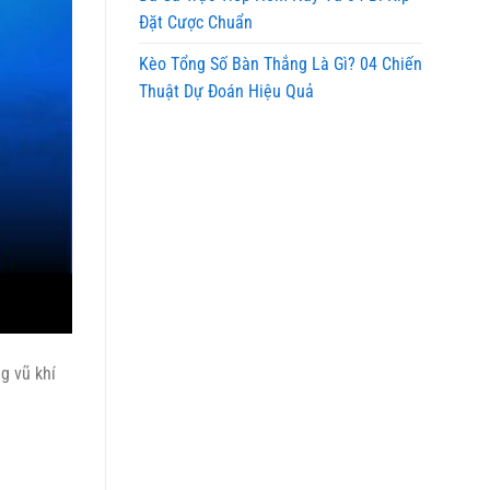
Đặt Cược Chuẩn
Kèo Tổng Số Bàn Thắng Là Gì? 04 Chiến
Thuật Dự Đoán Hiệu Quả
g vũ khí