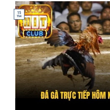
15
Th4