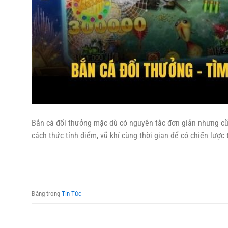
Bắn cá đổi thưởng mặc dù có nguyên tắc đơn giản nhưng cũng 
cách thức tính điểm, vũ khí cùng thời gian để có chiến lược t
Đăng trong
Tin Tức