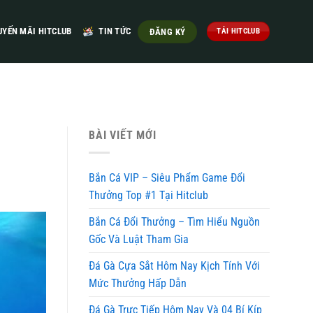
UYẾN MÃI HITCLUB
TIN TỨC
ĐĂNG KÝ
TẢI HITCLUB
BÀI VIẾT MỚI
Bắn Cá VIP – Siêu Phẩm Game Đổi
Thưởng Top #1 Tại Hitclub
Bắn Cá Đổi Thưởng – Tìm Hiểu Nguồn
Gốc Và Luật Tham Gia
Đá Gà Cựa Sắt Hôm Nay Kịch Tính Với
Mức Thưởng Hấp Dẫn
Đá Gà Trực Tiếp Hôm Nay Và 04 Bí Kíp