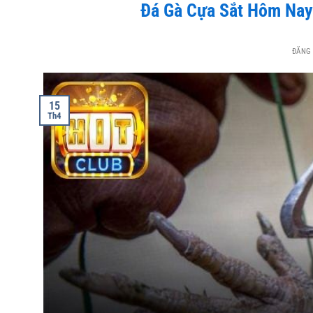
Đá Gà Cựa Sắt Hôm Nay
ĐĂNG
15
Th4