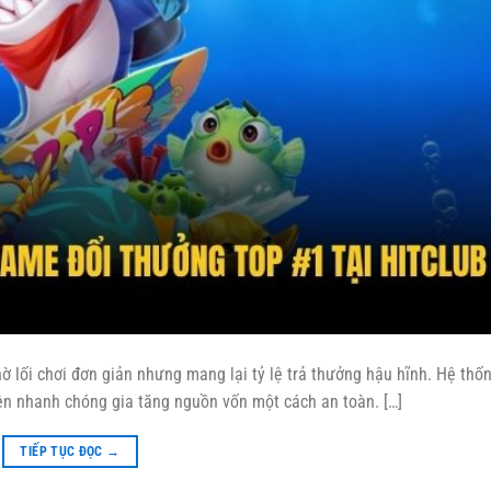
 lối chơi đơn giản nhưng mang lại tỷ lệ trả thưởng hậu hĩnh. Hệ thốn
iên nhanh chóng gia tăng nguồn vốn một cách an toàn. […]
TIẾP TỤC ĐỌC
→