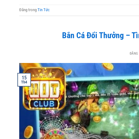
Đăng trong
Tin Tức
Bắn Cá Đổi Thưởng – T
ĐĂNG
15
Th4