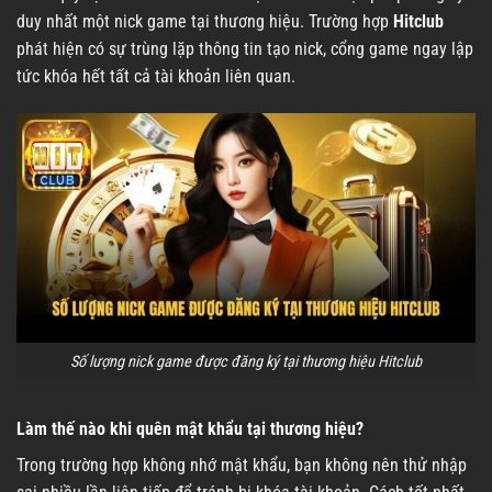
duy nhất một nick game tại thương hiệu. Trường hợp
Hitclub
phát hiện có sự trùng lặp thông tin tạo nick, cổng game ngay lập
tức khóa hết tất cả tài khoản liên quan.
Số lượng nick game được đăng ký tại thương hiệu Hitclub
Làm thế nào khi quên mật khẩu tại thương hiệu?
Trong trường hợp không nhớ mật khẩu, bạn không nên thử nhập