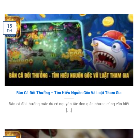
15
Th4
Bắn Cá Đổi Thưởng – Tìm Hiểu Nguồn Gốc Và Luật Tham Gia
Bắn cá đổi thưởng mặc dù có nguyên tắc đơn giản nhưng cũng cần biết
[...]