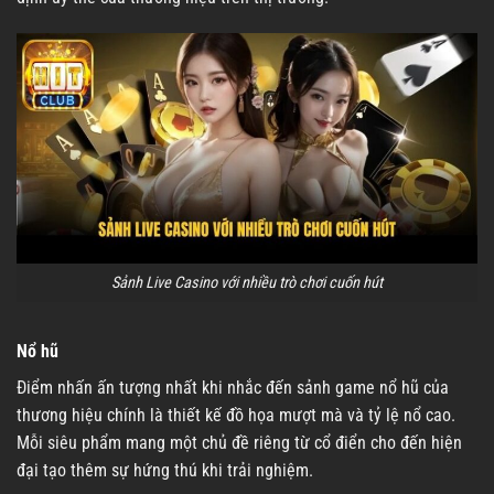
Sảnh Live Casino với nhiều trò chơi cuốn hút
Nổ hũ
Điểm nhấn ấn tượng nhất khi nhắc đến sảnh game nổ hũ của
thương hiệu chính là thiết kế đồ họa mượt mà và tỷ lệ nổ cao.
Mỗi siêu phẩm mang một chủ đề riêng từ cổ điển cho đến hiện
đại tạo thêm sự hứng thú khi trải nghiệm.