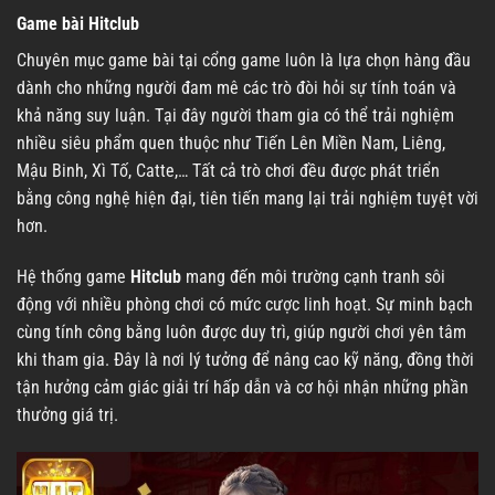
Game bài Hitclub
Chuyên mục game bài tại cổng game luôn là lựa chọn hàng đầu
dành cho những người đam mê các trò đòi hỏi sự tính toán và
khả năng suy luận. Tại đây người tham gia có thể trải nghiệm
nhiều siêu phẩm quen thuộc như Tiến Lên Miền Nam, Liêng,
Mậu Binh, Xì Tố, Catte,… Tất cả trò chơi đều được phát triển
bằng công nghệ hiện đại, tiên tiến mang lại trải nghiệm tuyệt vời
hơn.
Hệ thống game
Hitclub
mang đến môi trường cạnh tranh sôi
động với nhiều phòng chơi có mức cược linh hoạt. Sự minh bạch
cùng tính công bằng luôn được duy trì, giúp người chơi yên tâm
khi tham gia. Đây là nơi lý tưởng để nâng cao kỹ năng, đồng thời
tận hưởng cảm giác giải trí hấp dẫn và cơ hội nhận những phần
thưởng giá trị.