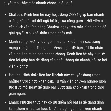
quyết mọi thắc mắc nhanh chóng, hiệu quả:
Chatbox: Kênh liên hệ này hoạt động 24/24 giúp bạn nhanh
chóng kết nối với đội ngũ hỗ trợ của cổng game. Hội viên chỉ
cần click vào tính năng Chatbox ngay trên màn hình chính để
giải quyết mọi khó khăn trong nháy mắt.
Mạnh xã hội: Đơn vị đã tạo nhiều tài khoản nên các trang
mạng xã hội như Telegram, Messenger để bạn gửi tin nhắn
và hình ảnh minh họa nhanh chóng. Kênh liên hệ này cực kỳ
tiện lợi giúp bạn dễ dàng cập nhật thông tin nhanh, hỗ trợ hội
viên kịp thời.
Hotline: Hình thức liên lạc
Hitclub
này chuyên dụng trong
những trường hợp khẩn cấp. Tư vấn viên chuyên nghiệp luôn
tục trực mỗi ngày để giúp bạn vượt qua khó khăn trong thời
gian ngắn.
Email: Phương thức này có ưu điểm nổi bật là dễ dàng đính
kèm thêm nhiều tài liệu. Như thế đội ngũ nhân viên nhanh