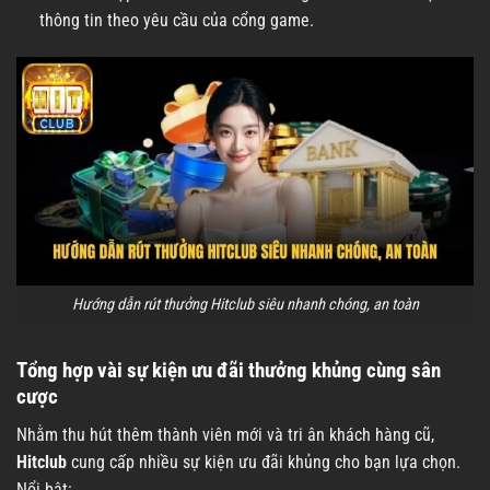
thông tin theo yêu cầu của cổng game.
Hướng dẫn rút thưởng Hitclub siêu nhanh chóng, an toàn
Tổng hợp vài sự kiện ưu đãi thưởng khủng cùng sân
cược
Nhằm thu hút thêm thành viên mới và tri ân khách hàng cũ,
Hitclub
cung cấp nhiều sự kiện ưu đãi khủng cho bạn lựa chọn.
Nổi bật: