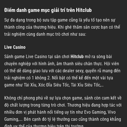
Điểm danh game mục giải trí trên Hitclub
Sự đa dạng trong bộ sưu tập game cũng là yếu tố tạo nên sự
thành công của thương hiệu. Khi ghé thăm sân cược bạn có thể
trải nghiệm cùng danh mục trò chơi như sau:
Live Casino
Sảnh game Live Casino tại sân chơi
Hitclub
mở ra sòng bài
chuyên nghiệp với hình ảnh, âm thanh siêu chân thực. Hội viên
có thể dễ dàng giao lưu với các dealer sexy, quyến rũ mang đến
trải nghiệm có 1 không 2. Nổi bật có thể kể đến một vài tựa
game như Tài Xỉu, Xóc Đĩa Siêu Tốc, Tài Xỉu Siêu Tốc,…
Không chỉ phong phú về sự lựa chọn game, sảnh còn cam kết về
độ chất lượng trong từng trò chơi. Thương hiệu đang hợp tác với
nhiều đơn vị phát hành nổi tiếng uy tín như Evo Gaming, Vivo
Gaming,…. Bên cạnh đó tỷ lệ thưởng cao cũng thành công khẳng
định uy thế của thương hiệu trên thị trường.