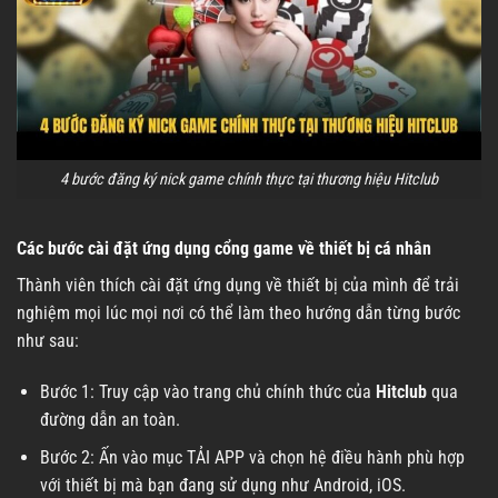
4 bước đăng ký nick game chính thực tại thương hiệu Hitclub
Các bước cài đặt ứng dụng cổng game về thiết bị cá nhân
Thành viên thích cài đặt ứng dụng về thiết bị của mình để trải
nghiệm mọi lúc mọi nơi có thể làm theo hướng dẫn từng bước
như sau:
Bước 1: Truy cập vào trang chủ chính thức của
Hitclub
qua
đường dẫn an toàn.
Bước 2: Ấn vào mục TẢI APP và chọn hệ điều hành phù hợp
với thiết bị mà bạn đang sử dụng như Android, iOS.