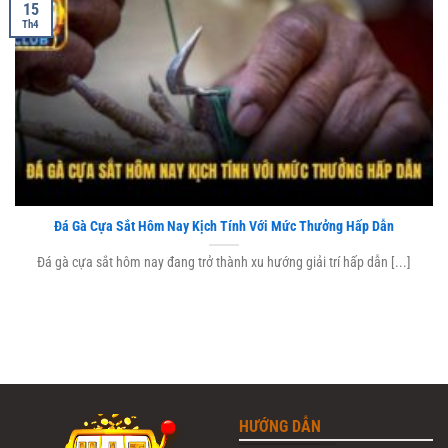
15
Th4
Đá Gà Cựa Sắt Hôm Nay Kịch Tính Với Mức Thưởng Hấp Dẫn
Đá gà cựa sắt hôm nay đang trở thành xu hướng giải trí hấp dẫn [...]
HƯỚNG DẪN