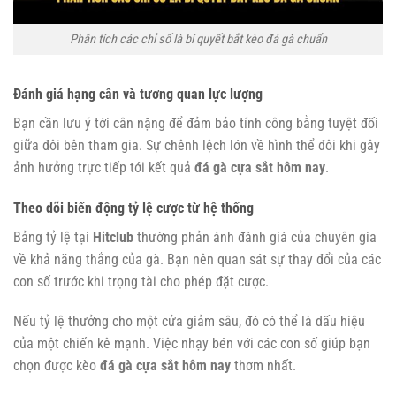
Phân tích các chỉ số là bí quyết bắt kèo đá gà chuẩn
Đánh giá hạng cân và tương quan lực lượng
Bạn cần lưu ý tới cân nặng để đảm bảo tính công bằng tuyệt đối
giữa đôi bên tham gia. Sự chênh lệch lớn về hình thể đôi khi gây
ảnh hưởng trực tiếp tới kết quả
đá gà cựa sắt hôm nay
.
Theo dõi biến động tỷ lệ cược từ hệ thống
Bảng tỷ lệ tại
Hitclub
thường phản ánh đánh giá của chuyên gia
về khả năng thắng của gà. Bạn nên quan sát sự thay đổi của các
con số trước khi trọng tài cho phép đặt cược.
Nếu tỷ lệ thưởng cho một cửa giảm sâu, đó có thể là dấu hiệu
của một chiến kê mạnh. Việc nhạy bén với các con số giúp bạn
chọn được kèo
đá gà cựa sắt hôm nay
thơm nhất.