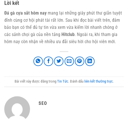
Lời kết
Đá gà cựa sắt hôm nay
mang lại những giây phút thư giãn tuyệt
đỉnh cùng cơ hội phát tài rất lớn. Sau khi đọc bài viết trên, đảm
bảo bạn có thể đủ tự tin vừa xem vừa kiếm lời nhanh chóng ở
các sảnh chọi gà của nền tảng
Hitclub
. Ngoài ra, khi tham gia
hôm nay còn nhận về nhiều ưu đãi siêu hời cho hội viên mới.
Bài viết này được đăng trong
Tin Tức
. Đánh dấu
liên kết thường trực
.
SEO