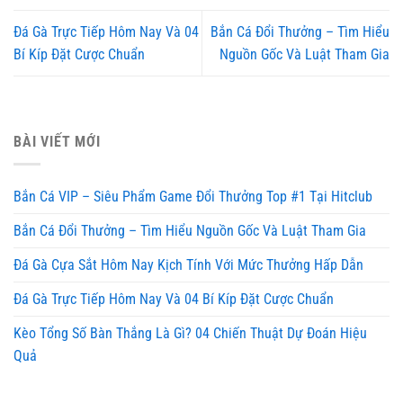
Đá Gà Trực Tiếp Hôm Nay Và 04
Bắn Cá Đổi Thưởng – Tìm Hiểu
Bí Kíp Đặt Cược Chuẩn
Nguồn Gốc Và Luật Tham Gia
BÀI VIẾT MỚI
Bắn Cá VIP – Siêu Phẩm Game Đổi Thưởng Top #1 Tại Hitclub
Bắn Cá Đổi Thưởng – Tìm Hiểu Nguồn Gốc Và Luật Tham Gia
Đá Gà Cựa Sắt Hôm Nay Kịch Tính Với Mức Thưởng Hấp Dẫn
Đá Gà Trực Tiếp Hôm Nay Và 04 Bí Kíp Đặt Cược Chuẩn
Kèo Tổng Số Bàn Thắng Là Gì? 04 Chiến Thuật Dự Đoán Hiệu
Quả