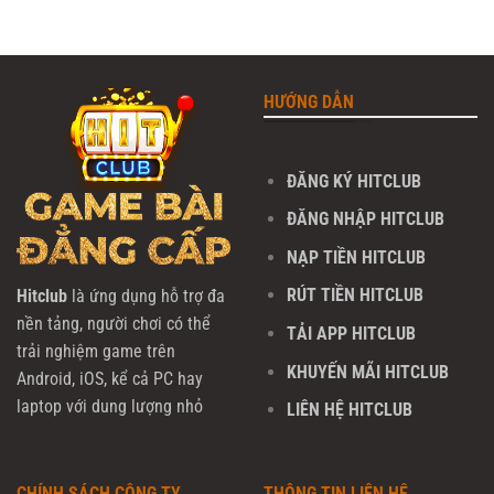
HƯỚNG DẪN
ĐĂNG KÝ HITCLUB
ĐĂNG NHẬP HITCLUB
NẠP TIỀN HITCLUB
RÚT TIỀN HITCLUB
Hitclub
là ứng dụng hỗ trợ đa
nền tảng, người chơi có thể
TẢI APP HITCLUB
trải nghiệm game trên
KHUYẾN MÃI HITCLUB
Android, iOS, kể cả PC hay
laptop với dung lượng nhỏ
LIÊN HỆ HITCLUB
CHÍNH SÁCH CÔNG TY
THÔNG TIN LIÊN HỆ