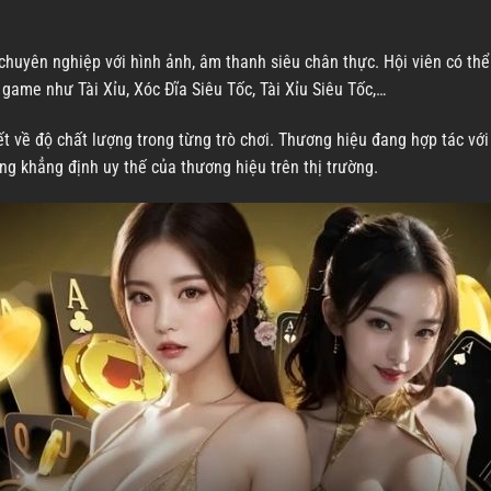
chuyên nghiệp với hình ảnh, âm thanh siêu chân thực. Hội viên có thể
 game như Tài Xỉu, Xóc Đĩa Siêu Tốc, Tài Xỉu Siêu Tốc,…
về độ chất lượng trong từng trò chơi. Thương hiệu đang hợp tác với 
g khẳng định uy thế của thương hiệu trên thị trường.