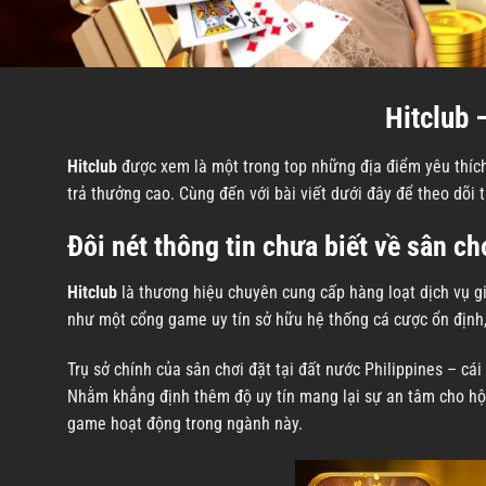
Hitclub 
Hitclub
được xem là một trong top những địa điểm yêu thích 
trả thưởng cao. Cùng đến với bài viết dưới đây để theo dõi 
Đôi nét thông tin chưa biết về sân ch
Hitclub
là thương hiệu chuyên cung cấp hàng loạt dịch vụ gi
như một cổng game uy tín sở hữu hệ thống cá cược ổn định,
Trụ sở chính của sân chơi đặt tại đất nước Philippines – cá
Nhằm khẳng định thêm độ uy tín mang lại sự an tâm cho hội
game hoạt động trong ngành này.