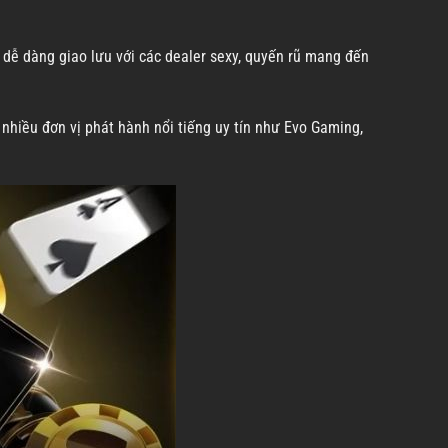
 dễ dàng giao lưu với các dealer sexy, quyến rũ mang đến
nhiều đơn vị phát hành nổi tiếng uy tín như Evo Gaming,