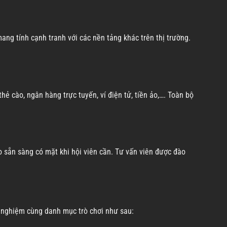
ng tính cạnh tranh với các nền tảng khác trên thị trường.
hẻ cào, ngân hàng trực tuyến, ví điện tử, tiền ảo,…. Toàn bộ
sẵn sàng có mặt khi hội viên cần. Tư vấn viên được đào
i nghiệm cùng danh mục trò chơi như sau: