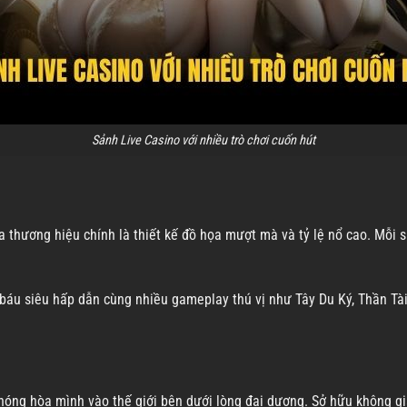
Sảnh Live Casino với nhiều trò chơi cuốn hút
thương hiệu chính là thiết kế đồ họa mượt mà và tỷ lệ nổ cao. Mỗi 
 báu siêu hấp dẫn cùng nhiều gameplay thú vị như Tây Du Ký, Thần Tà
ng hòa mình vào thế giới bên dưới lòng đại dương. Sở hữu không gian